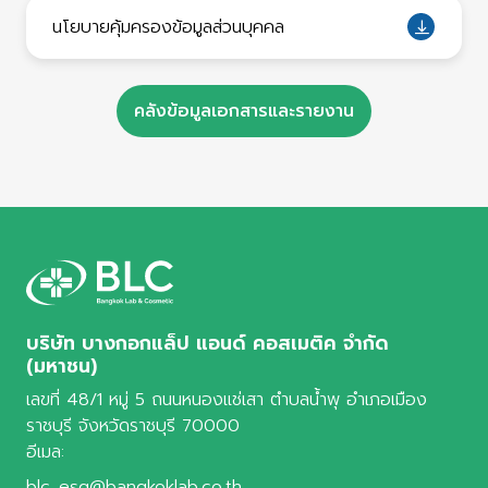
นโยบายคุ้มครองข้อมูลส่วนบุคคล
คลังข้อมูลเอกสารและรายงาน
บริษัท บางกอกแล็ป แอนด์ คอสเมติค จำกัด
(มหาชน)
เลขที่ 48/1 หมู่ 5 ถนนหนองแช่เสา ตำบลน้ำพุ อำเภอเมือง
ราชบุรี จังหวัดราชบุรี 70000
อีเมล:
blc_esg@bangkoklab.co.th