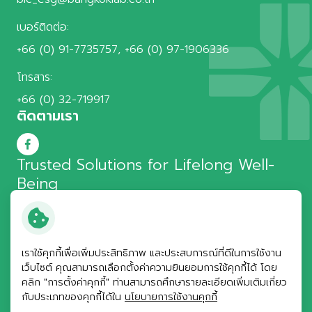
เบอร์ติดต่อ:
+66 (0) 91-7735757
,
+66 (0) 97-1906336
โทรสาร:
+66 (0) 32-719917
ติดตามเรา
Trusted Solutions for
Lifelong Well-
Being
บางกอกแล็ป แอนด์ คอสเมติค
เราใช้คุกกี้เพื่อเพิ่มประสิทธิภาพ และประสบการณ์ที่ดีในการใช้งาน
เว็บไซต์ คุณสามารถเลือกตั้งค่าความยินยอมการใช้คุกกี้ได้ โดย
© สงวนลิขสิทธิ์ พ.ศ. 2569 บริษัท บางกอกแล็ป แอนด์ คอสเมติค
คลิก "การตั้งค่าคุกกี้" ท่านสามารถศึกษารายละเอียดเพิ่มเติมเกี่ยว
จำกัด (มหาชน)
กับประเภทของคุกกี้ได้ใน
นโยบายการใช้งานคุกกี้
ข้อกำหนดและเงื่อนไข