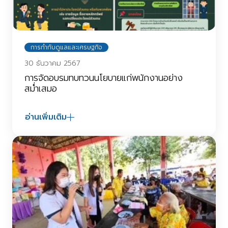
การกำกับดูแลและเศรษฐกิจ
30 ธันวาคม 2567
การจัดอบรมทบทวนนโยบายแก่พนักงานอย่าง
สม่ำเสมอ
อ่านเพิ่มเติม