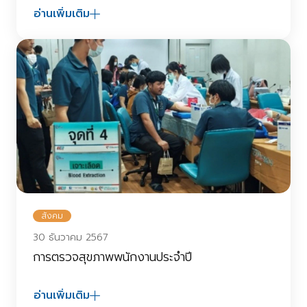
อ่านเพิ่มเติม
สังคม
30 ธันวาคม 2567
การตรวจสุขภาพพนักงานประจำปี
อ่านเพิ่มเติม