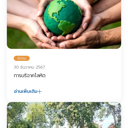
สังคม
30 ธันวาคม 2567
การบริจาคโลหิต
อ่านเพิ่มเติม