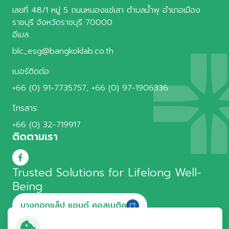
เลขที่ 48/1 หมู่ 5 ถนนหนองแช่เสา ตำบลน้ำพุ อำเภอเมือง
ราชบุรี จังหวัดราชบุรี 70000
อีเมล:
blc_esg@bangkoklab.co.th
เบอร์ติดต่อ:
+66 (0) 91-7735757
,
+66 (0) 97-1906336
โทรสาร:
+66 (0) 32-719917
ติดตามเรา
Trusted Solutions for
Lifelong Well-
Being
บางกอกแล็ป แอนด์ คอสเมติค