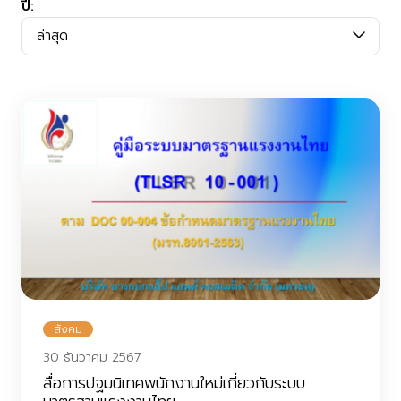
ปี:
ล่าสุด
สังคม
30 ธันวาคม 2567
สื่อการปฐมนิเทศพนักงานใหม่เกี่ยวกับระบบ