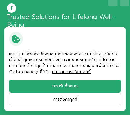
Trusted Solutions for
Lifelong Well-
Being
บางกอกแล็ป แอนด์ คอสเมติค
เราใช้คุกกี้เพื่อเพิ่มประสิทธิภาพ และประสบการณ์ที่ดีในการใช้งาน
เว็บไซต์ คุณสามารถเลือกตั้งค่าความยินยอมการใช้คุกกี้ได้ โดย
© สงวนลิขสิทธิ์ พ.ศ. 2569 บริษัท บางกอกแล็ป แอนด์ คอสเมติค
คลิก "การตั้งค่าคุกกี้" ท่านสามารถศึกษารายละเอียดเพิ่มเติมเกี่ยว
จำกัด (มหาชน)
กับประเภทของคุกกี้ได้ใน
นโยบายการใช้งานคุกกี้
ข้อกำหนดและเงื่อนไข
ประกาศความเป็นส่วนตัว
ยอมรับทั้งหมด
นโยบายการใช้คุกกี้
แผนผังเว็บไซต์
การตั้งค่าคุกกี้